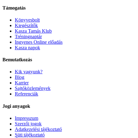
Támogatás
Könyvesbolt
Kiegészítők
Kasza Tamás Klub
Tréningnaptár
Ingyenes Online előadás
Kasza napok
Bemutatkozás
Kik vagyunk?
Blog
Karrier
Sajtóközlemények
Referenciák
Jogi anyagok
Impresszum
Szerzői jogok
Adatkezelési tájékoztató
Süti tájékoztató