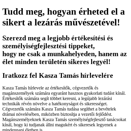
Tudd meg, hogyan érheted el a
sikert a lezárás művészetével!
Szerezd meg a legjobb értékesítési és
személyiségfejlesztési tippeket,
hogy ne csak a munkahelyeden, hanem az
élet minden területén sikeres legyél!
Iratkozz fel Kasza Tamás hírlevelére
Kasza Tamás hírlevele az értékesítők, cégvezetők és
magánszemélyek számára egyaránt hasznos gyakorlati tudást kínál.
Értékesítők számára segít többet keresni, a legújabb lezárási
technikák révén növelve a hatékonyságot és sikerességet.
Cégvezetők számára Kasza Tamás tudása segíthet a bevételek
drámai növelésében, miközben biztosítja a vezetői fejlődést.
Magánszemélyeknek Kasza Tamás személyiségfejlesztő tanácsokat
kínál, hogy ki tudjanak állni magukért és sikeresek legyenek a
mindennapi életben is.